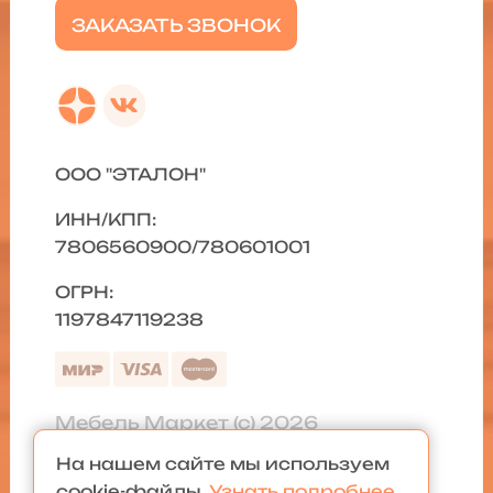
ЗАКАЗАТЬ ЗВОНОК
ООО "ЭТАЛОН"
ИНН/КПП:
7806560900/780601001
ОГРН:
1197847119238
Мебель Маркет (с) 2026
На нашем сайте мы используем
Политика конфиденциальности
|
cookie-файлы.
Узнать подробнее