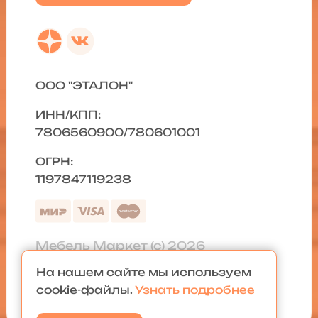
ООО "ЭТАЛОН"
ИНН/КПП:
7806560900/780601001
ОГРН:
1197847119238
Мебель Маркет (с) 2026
На нашем сайте мы используем
Политика конфиденциальности
|
cookie-файлы.
Узнать подробнее
Карта сайта