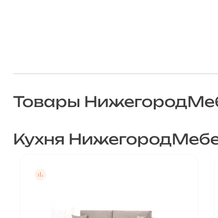
Товары НижегородМеб
Кухня НижегородМеб