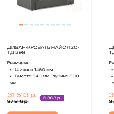
ДИВАН-КРОВАТЬ НАЙС (120)
Д
ТД 298
Т
Размеры:
Р
Ширина 1460 мм
Высота 840 мм Глубина 800
мм
31 513 р.
3
-6 303 р.
37 816 р.
37