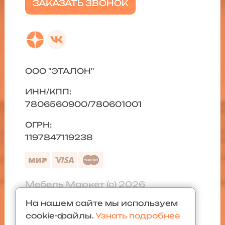
ЗАКАЗАТЬ ЗВОНОК
ООО "ЭТАЛОН"
ИНН/КПП:
7806560900/780601001
ОГРН:
1197847119238
Мебель Маркет (с) 2026
На нашем сайте мы используем
Политика конфиденциальности
|
cookie-файлы.
Узнать подробнее
Карта сайта