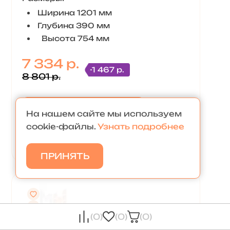
Ширина 1201 мм
Глубина 390 мм
Высота 754 мм
7 334 р.
-1 467 р.
8 801 р.
В КОРЗИНУ
На нашем сайте мы используем
cookie-файлы.
Узнать подробнее
КУПИТЬ В 1 КЛИК
ПРИНЯТЬ
(0)
(0)
(0)