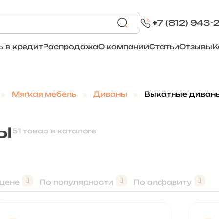
+
7 (812) 943-
ь в кредит
Распродажа
О компании
Статьи
Отзывы
К
Мягкая мебель
Диваны
Выкатные диван
ы
51 товар в каталоге
 цене
По популярности
По алфавиту