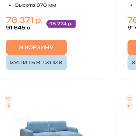
Высота 870 мм
76 371 р.
76
-15 274 р.
91 645 р.
91 
В КОРЗИНУ
КУПИТЬ В 1 КЛИК
К