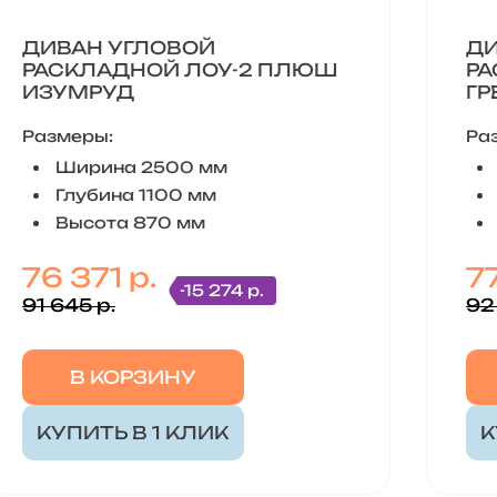
ДИВАН УГЛОВОЙ
ДИ
РАСКЛАДНОЙ ЛОУ-2 ПЛЮШ
РА
ИЗУМРУД
ГР
Размеры:
Ра
Ширина 2500 мм
Глубина 1100 мм
Высота 870 мм
76 371 р.
77
-15 274 р.
91 645 р.
92
В КОРЗИНУ
КУПИТЬ В 1 КЛИК
К