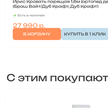
Ирис Кровать парящая 1,6м (ортопед де
(Браш Вайт/Дуб Крафт, Дуб Крафт)
Есть в наличии
27 990
р.
В КОРЗИНУ
КУПИТЬ В 1 КЛИК
С этим покупаю