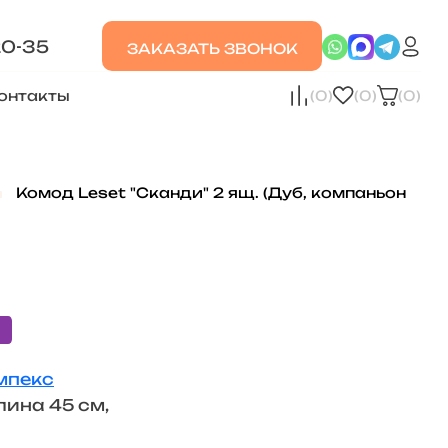
20-35
ЗАКАЗАТЬ ЗВОНОК
онтакты
(0)
(0)
(0)
Комод Leset "Сканди" 2 ящ. (Дуб, компаньон
.
мпекс
лина 45 см,