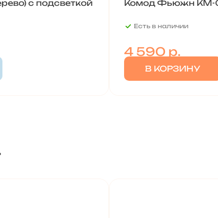
рево) с подсветкой
Комод Фьюжн КМ-0
Есть в наличии
4 590
р.
В КОРЗИНУ
т