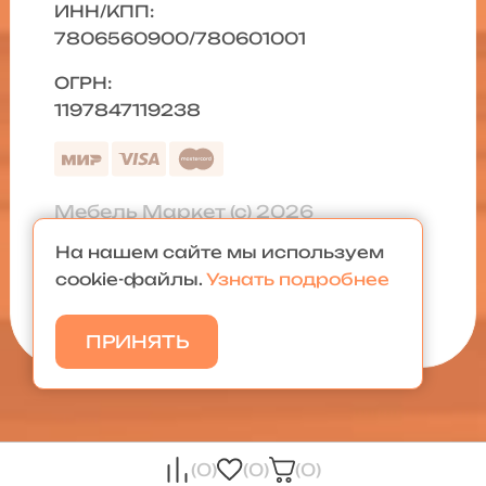
ИНН/КПП:
7806560900/780601001
ОГРН:
1197847119238
Мебель Маркет (с) 2026
На нашем сайте мы используем
Политика конфиденциальности
|
cookie-файлы.
Узнать подробнее
Карта сайта
ПРИНЯТЬ
(0)
(0)
(0)