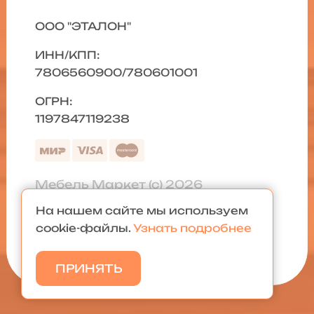
ООО "ЭТАЛОН"
ИНН/КПП:
7806560900/780601001
ОГРН:
1197847119238
Мебель Маркет (с) 2026
На нашем сайте мы используем
Политика конфиденциальности
|
cookie-файлы.
Узнать подробнее
Карта сайта
ПРИНЯТЬ