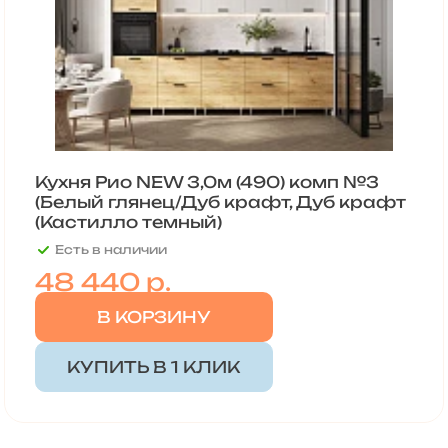
Кухня Рио NEW 3,0м (490) комп №3
(Белый глянец/Дуб крафт, Дуб крафт
(Кастилло темный)
Есть в наличии
48 440
р.
В КОРЗИНУ
КУПИТЬ В 1 КЛИК