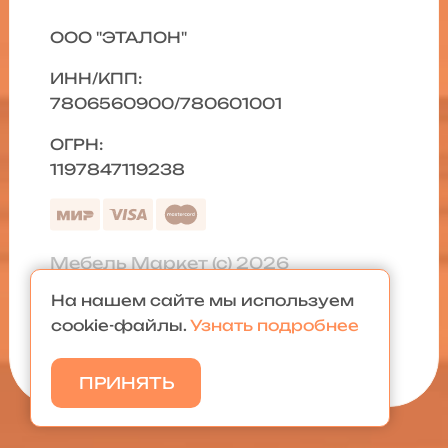
ООО "ЭТАЛОН"
ИНН/КПП:
7806560900/780601001
ОГРН:
1197847119238
Мебель Маркет (с) 2026
На нашем сайте мы используем
Политика конфиденциальности
|
cookie-файлы.
Узнать подробнее
Карта сайта
ПРИНЯТЬ