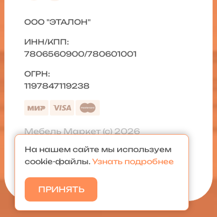
ООО "ЭТАЛОН"
ИНН/КПП:
7806560900/780601001
ОГРН:
1197847119238
Мебель Маркет (с) 2026
На нашем сайте мы используем
Политика конфиденциальности
|
cookie-файлы.
Узнать подробнее
Карта сайта
ПРИНЯТЬ