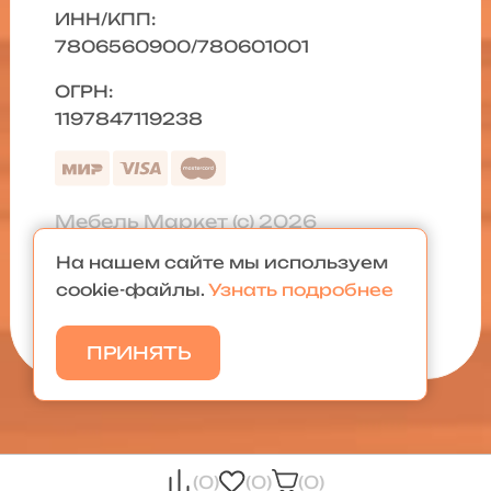
ИНН/КПП:
7806560900/780601001
ОГРН:
1197847119238
Мебель Маркет (с) 2026
На нашем сайте мы используем
Политика конфиденциальности
|
cookie-файлы.
Узнать подробнее
Карта сайта
ПРИНЯТЬ
(0)
(0)
(0)