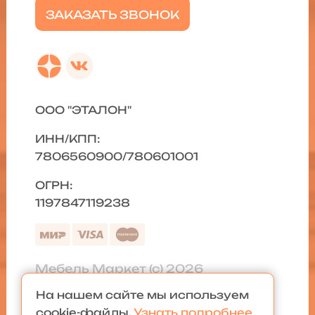
ЗАКАЗАТЬ ЗВОНОК
ООО "ЭТАЛОН"
ИНН/КПП:
7806560900/780601001
ОГРН:
1197847119238
Мебель Маркет (с) 2026
На нашем сайте мы используем
Политика конфиденциальности
|
cookie-файлы.
Узнать подробнее