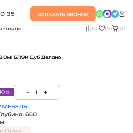
20-35
ЗАКАЗАТЬ ЗВОНОК
онтакты
(0)
(0)
(0)
2,0м) БЛЭК Дуб Делано
-
+
40 р.
V МЕБЕЛЬ
Глубина: 650
мм
и 0 раз