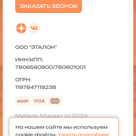
ЗАКАЗАТЬ ЗВОНОК
ООО "ЭТАЛОН"
ИНН/КПП:
7806560900/780601001
ОГРН:
1197847119238
Мебель Маркет (с) 2026
На нашем сайте мы используем
Политика конфиденциальности
|
cookie-файлы.
Узнать подробнее