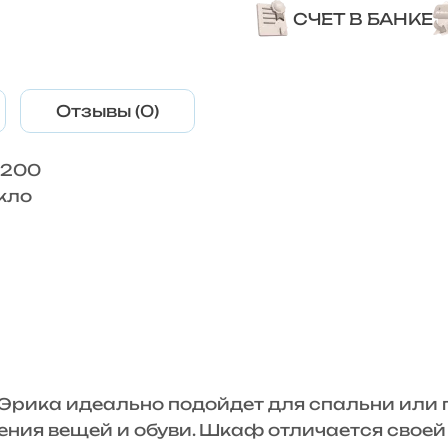
СЧЕТ В БАНКЕ
Отзывы (0)
2200
кло
рика идеально подойдет для спальни или го
нения вещей и обуви. Шкаф отличается сво