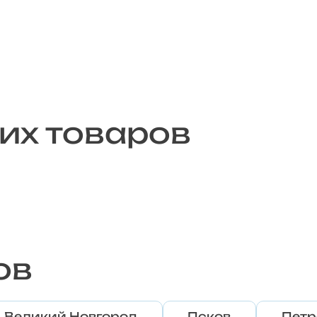
их товаров
ов
Великий Новгород
Псков
Петр