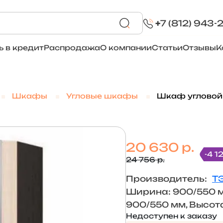
+
7 (812) 943-
ь в кредит
Распродажа
О компании
Статьи
Отзывы
К
Шкафы
Угловые шкафы
Шкаф угловой 
20 630 р.
-4 1
24 756 р.
Производитель:
Т
Ширина: 900/550 м
900/550 мм, Высот
Недоступен к заказу