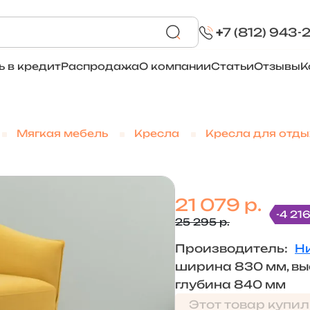
+
7 (812) 943-
ь в кредит
Распродажа
О компании
Статьи
Отзывы
К
Мягкая мебель
Кресла
Кресла для отды
21 079 р.
-4 216
25 295 р.
Производитель:
Н
ширина 830 мм, вы
глубина 840 мм
Этот товар купил