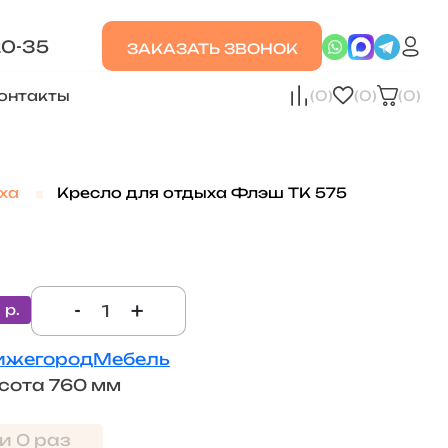
20-35
ЗАКАЗАТЬ ЗВОНОК
онтакты
(0)
(0)
(0)
ха
Кресло для отдыха Флэш ТК 575
-
+
 р.
ижегородМебель
сота 760 мм
и 0 раз