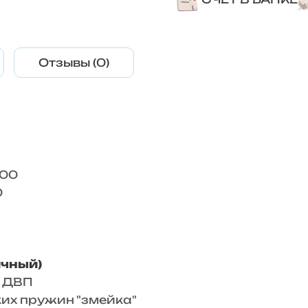
Отзывы (0)
200
0
ичный)
, ДВП
ких пружин "змейка"