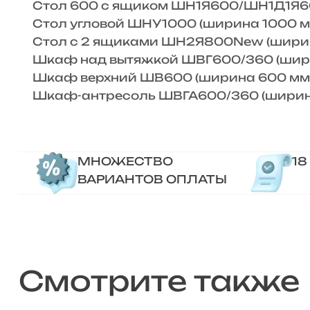
Стол 600 с ящиком ШН1Я600/ШН1Д1Я600
Стол угловой ШНУ1000 (ширина 1000 мм
Стол с 2 ящиками ШН2Я800New (ширина
Шкаф над вытяжкой ШВГ600/360 (ширин
Шкаф верхний ШВ600 (ширина 600 мм, г
Шкаф-антресоль ШВГА600/360 (ширина 6
МНОЖЕСТВО
18
ВАРИАНТОВ ОПЛАТЫ
Смотрите также