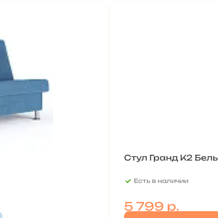
Стул Гранд К2 Белы
Есть в наличии
5 799
р.