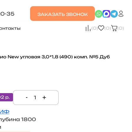
20-35
ЗАКАЗАТЬ ЗВОНОК
онтакты
(0)
(0)
(0)
ио New угловая 3,0*1,8 (490) комп. №5 Дуб
-
+
02 р.
ИФ
лубина 1800
м